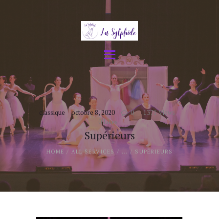
Accueil
Disciplines
Événements
L’école
Galerie
Contacts
classique
octobre 8, 2020
0
1371
Views
0
Likes
Supérieurs
HOME
ALL SERVICES
...
SUPÉRIEURS