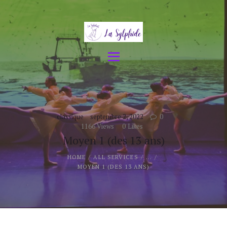
Accueil
Disciplines
Événements
L’école
Galerie
Contacts
classique
septembre 2, 2022
0
1166
Views
0
Likes
Moyen 1 (des 13 ans)
HOME
ALL SERVICES
...
MOYEN 1 (DES 13 ANS)